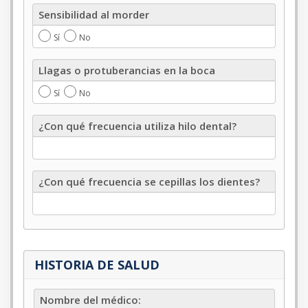
Sensibilidad
Sensibilidad al morder
al
morder
Sí
No
Llagas
Llagas o protuberancias en la boca
o
protuberancias
Sí
No
en
la
¿Con
¿Con qué frecuencia utiliza hilo dental?
boca
qué
frecuencia
utiliza
hilo
¿Con
¿Con qué frecuencia se cepillas los dientes?
dental?
qué
frecuencia
se
cepillas
los
dientes?
HISTORIA DE SALUD
Nombre
Nombre del médico:
del