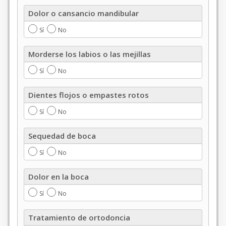
Dolor
Dolor o cansancio mandibular
o
cansancio
Sí
No
mandibular
Morderse
Morderse los labios o las mejillas
los
labios
Sí
No
o
las
Dientes
Dientes flojos o empastes rotos
mejillas
flojos
o
Sí
No
empastes
rotos
Sequedad
Sequedad de boca
de
boca
Sí
No
Dolor
Dolor en la boca
en
la
Sí
No
boca
Tratamiento
Tratamiento de ortodoncia
de