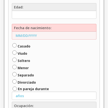
Edad:
Edad:
Fecha
Fecha de nacimiento:
de
nacimiento:
Casado
Viudo
Soltero
Menor
Separado
Divorciado
En pareja durante
Ocupación
Ocupación: