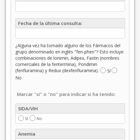
médico
Fecha
Fecha de la última consulta:
de
la
última
consulta
¿Alguna vez ha tomado alguno de los Fármacos del
grupo denominado en inglés "fen-phen"? Esto incluye
combinaciones de lonimin, Adipex, Fastin (nombres
comerciales de la fentermina), Pondimin
(fenfluramina) y Redux (dexfenfluramina).
Sí
No
Marcar "si" o "no" para indicar si ha tenido:
SIDA/VIH
SIDA/VIH
Sí
No
Anemia
Anemia