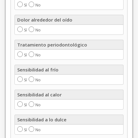
ortodoncia
Sí
No
Dolor
Dolor alrededor del oído
alrededor
del
Sí
No
oído
Tratamiento
Tratamiento periodontológico
periodontológico
Sí
No
Sensibilidad
Sensibilidad al frío
al
frío
Sí
No
Sensibilidad
Sensibilidad al calor
al
calor
Sí
No
Sensibilidad
Sensibilidad a lo dulce
a
lo
Sí
No
dulce