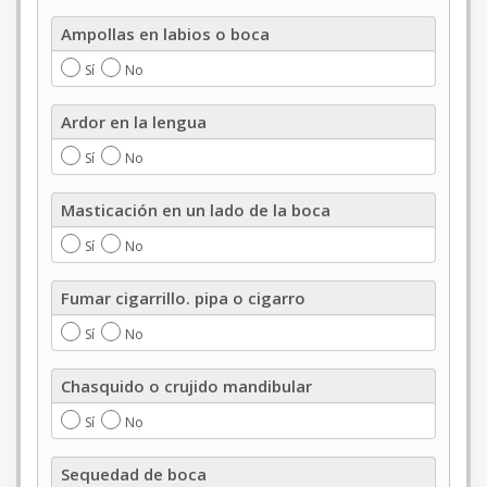
Ampollas
Ampollas en labios o boca
en
labios
Sí
No
o
boca
Ardor
Ardor en la lengua
en
la
Sí
No
lengua
Masticación
Masticación en un lado de la boca
en
un
Sí
No
lado
de
Fumar
Fumar cigarrillo. pipa o cigarro
la
cigarrillo.
boca
pipa
Sí
No
o
cigarro
Chasquido
Chasquido o crujido mandibular
o
crujido
Sí
No
mandibular
Sequedad
Sequedad de boca
de