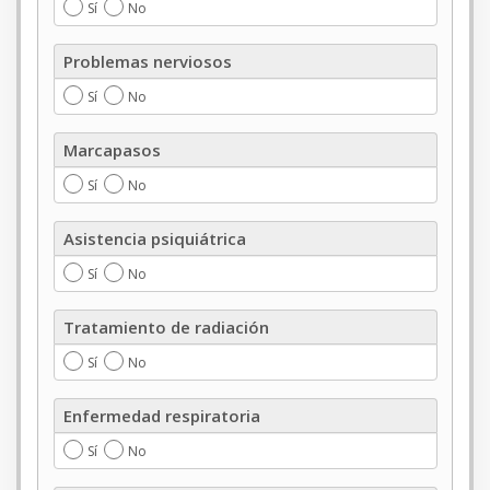
Sí
No
mitral
Problemas
Problemas nerviosos
nerviosos
Sí
No
Marcapasos
Marcapasos
Sí
No
Asistencia
Asistencia psiquiátrica
psiquiátrica
Sí
No
Tratamiento
Tratamiento de radiación
de
radiación
Sí
No
Enfermedad
Enfermedad respiratoria
respiratoria
Sí
No
Fiebre