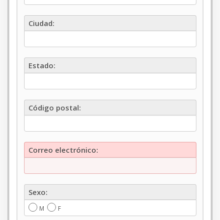
Ciudad:
Ciudad:
Estado:
Estado:
Código
Código postal:
postal:
Correo
Correo electrónico:
electrónico:
Sexo:
Sexo:
M
F