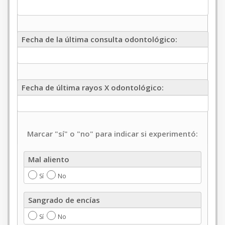
Fecha
Fecha de la última consulta odontológico:
de
la
última
consulta
Fecha
odontológico
Fecha de última rayos X odontológico:
de
última
rayos
X
odontológico
Marcar "sí" o "no" para indicar si experimentó:
Mal
Mal aliento
aliento
Sí
No
Sangrado
Sangrado de encías
de
encías
Sí
No