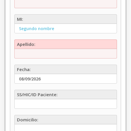
pila:
MI:
MI:
Apellido:
Apellido:
Fecha:
Fecha:
SS/HIC/ID
SS/HIC/ID Paciente:
Paciente:
Domicilio:
Domicilio: