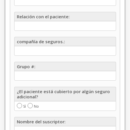
de
esta
Relación
cuenta?
Relación con el paciente:
con
el
paciente
compañía
compañía de seguros.:
de
seguros.
Grupo
Grupo #:
#
¿El
¿El paciente está cubierto por algún seguro
paciente
adicional?
está
cubierto
Sí
No
por
algún
Nombre
Nombre del suscriptor:
seguro
del
adicional?
suscriptor