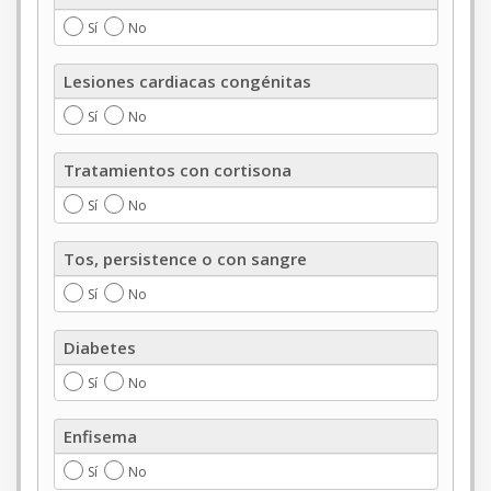
Sí
No
Lesiones
Lesiones cardiacas congénitas
cardiacas
congénitas
Sí
No
Tratamientos
Tratamientos con cortisona
con
cortisona
Sí
No
Tos,
Tos, persistence o con sangre
persistence
o
Sí
No
con
sangre
Diabetes
Diabetes
Sí
No
Enfisema
Enfisema
Sí
No