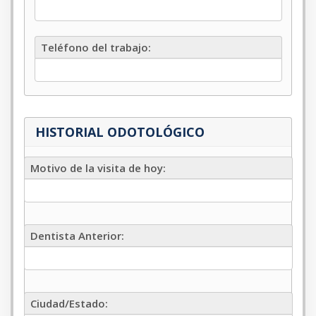
hogar
Teléfono
Teléfono del trabajo:
del
trabajo
HISTORIAL ODOTOLÓGICO
Motivo
Motivo de la visita de hoy:
de
la
visita
de
Dentista
hoy
Dentista Anterior:
Anterior
Ciudad/Estado
Ciudad/Estado: