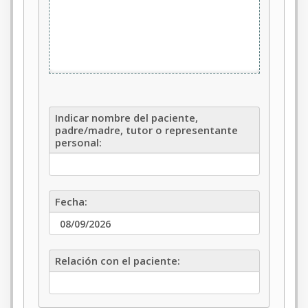
Indicar
Indicar nombre del paciente,
nombre
padre/madre, tutor o representante
del
personal:
paciente,
padre/madre,
tutor
o
Fecha:
Fecha:
representante
personal:
Relación
Relación con el paciente:
con
el
paciente