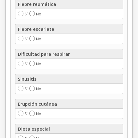
Fiebre reumática
reumática
Sí
No
Fiebre
Fiebre escarlata
escarlata
Sí
No
Dificultad
Dificultad para respirar
para
respirar
Sí
No
Sinusitis
Sinusitis
Sí
No
Erupción
Erupción cutánea
cutánea
Sí
No
Dieta
Dieta especial
especial