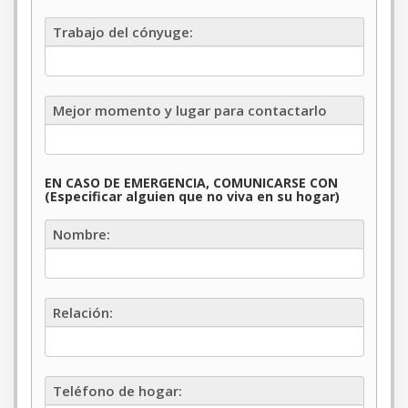
Trabajo
Trabajo del cónyuge:
del
cónyuge
Mejor
Mejor momento y lugar para contactarlo
momento
y
lugar
para
EN CASO DE EMERGENCIA, COMUNICARSE CON
contactarlo:
(Especificar alguien que no viva en su hogar)
Nombre
Nombre:
Relación
Relación:
Teléfono
Teléfono de hogar:
de