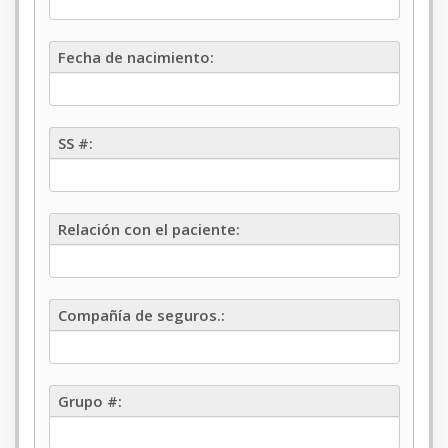
Fecha
Fecha de nacimiento:
de
nacimiento
SS#
SS #:
Relación
Relación con el paciente:
con
el
paciente
Compañía
Compañía de seguros.:
de
seguros
Grupo
Grupo #:
#