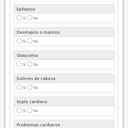
Epilepsia
Epilepsia
Sí
No
Desmayos
Desmayos o mareos
o
mareos
Sí
No
Glaucoma
Glaucoma
Sí
No
Dolores
Dolores de cabeza
de
cabeza
Sí
No
Soplo
Soplo cardiaco
cardiaco
Sí
No
Problemas
Problemas cardiacos
cardiacos