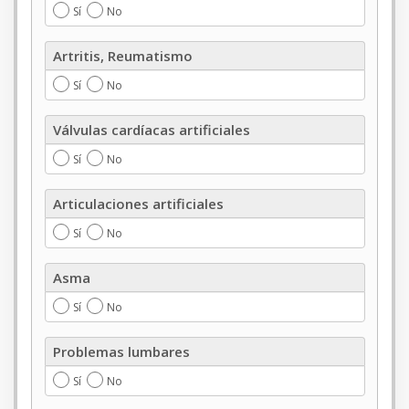
Sí
No
Artritis,
Artritis, Reumatismo
Reumatismo
Sí
No
Válvulas
Válvulas cardíacas artificiales
cardíacas
artificiales
Sí
No
Articulaciones
Articulaciones artificiales
artificiales
Sí
No
Asma
Asma
Sí
No
Problemas
Problemas lumbares
lumbares
Sí
No