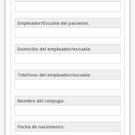
Empleador/Escuela
Empleador/Escuela del paciente:
del
paciente
Domicilio
Domicilio del empleador/escuela:
del
empleador/escuela
Telefono
Telefono del empleador/escuela:
del
empleador/escuela
Nombre
Nombre del cónyuge:
del
cónyuge
Fecha
Fecha de nacimiento:
de
nacimiento