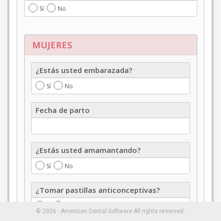
de
Sí
No
contacto?
MUJERES
¿Estás
¿Estás usted embarazada?
usted
embarazada?
Sí
No
Fecha
Fecha de parto
de
parto
¿Estás
¿Estás usted amamantando?
usted
amamantando?
Sí
No
¿Tomar
¿Tomar pastillas anticonceptivas?
pastillas
anticonceptivas?
Sí
No
© 2026 - American Dental Software All rights reserved.