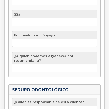
SS#
SS#:
Empleador
Empleador del cónyuge:
del
cónyuge
¿A
¿A quién podemos agradecer por
quién
recomendarlo?
podemos
agradecer
por
recomendarlo?
SEGURO ODONTOLÓGICO
¿Quién
¿Quién es responsable de esta cuenta?
es
responsable