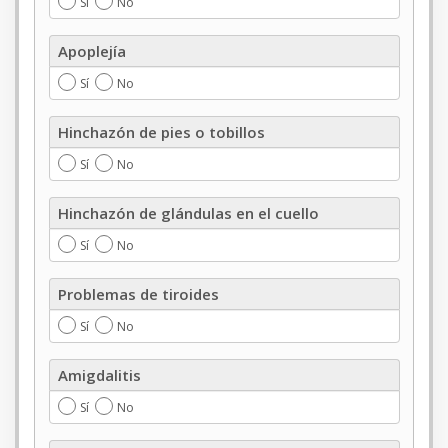
Sí
No
Apoplejía
Apoplejía
Sí
No
Hinchazón
Hinchazón de pies o tobillos
de
pies
Sí
No
o
tobillos
Hinchazón
Hinchazón de glándulas en el cuello
de
glándulas
Sí
No
en
el
Problemas
Problemas de tiroides
cuello
de
tiroides
Sí
No
Amigdalitis
Amigdalitis
Sí
No
Tuberculosis